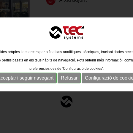
kies pròpies i de tercers per a finalitats analítiques i tècniques, tractant dades nec
e perfils basats en els teus hàbits de navegació. Pots obtenir més informació i confi
preferències des de 'Configuració de cookies'.
cceptar i seguir navegant
Refusar
Configuració de cooki