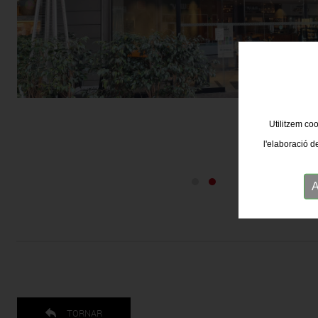
Utilitzem coo
l'elaboració d
A
TORNAR