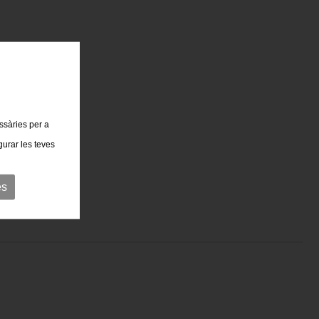
essàries per a
gurar les teves
es