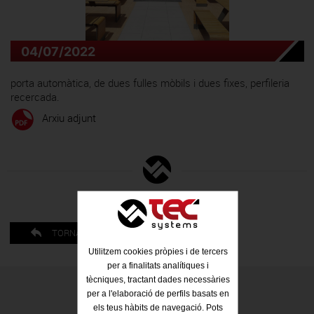
ESP
CAT
04/07/2022
porta automàtica, de dues fulles mòbils i dues fixes, perfileria
recercada.
Arxiu adjunt
TORNAR
Utilitzem cookies pròpies i de tercers
per a finalitats analítiques i
tècniques, tractant dades necessàries
per a l'elaboració de perfils basats en
els teus hàbits de navegació. Pots