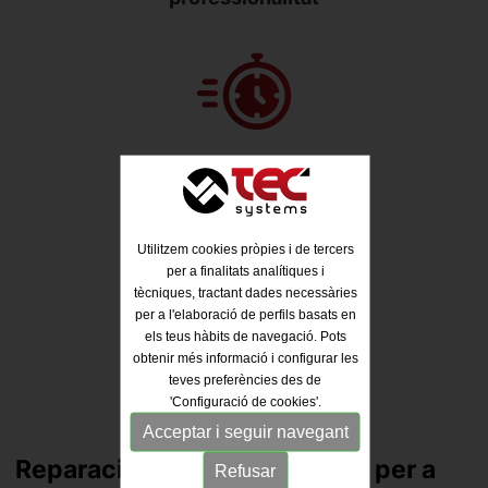
Rapidesa i
flexibilitat
Utilitzem cookies pròpies i de tercers
per a finalitats analítiques i
tècniques, tractant dades necessàries
per a l'elaboració de perfils basats en
els teus hàbits de navegació. Pots
obtenir més informació i configurar les
teves preferències des de
Servei complet,
'Configuració de cookies'.
sense costos sorpresa
Acceptar i seguir navegant
Reparació i Servei Postvenda per a
Refusar